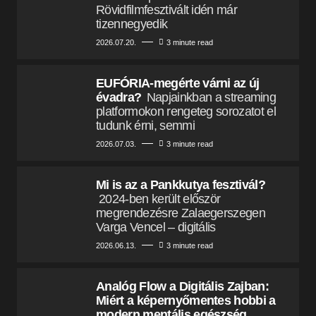
Rövidfilmfesztivált idén már
tizennegyedik
2026.07.20.
3 minute read
EUFÓRIA-megérte várni az új
évadra?
Napjainkban a streaming
platformokon rengeteg sorozatot el
tudunk érni, semmi
2026.07.03.
3 minute read
Mi is az a Pankkutya fesztivál?
2024-ben került először
megrendezésre Zalaegerszegen
Varga Vencel – digitális
2026.06.13.
3 minute read
Analóg Flow a Digitális Zajban:
Miért a képernyőmentes hobbi a
modern mentális egészség