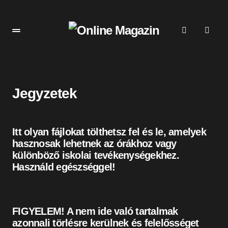
Jegyzetek
Itt olyan fájlokat tölthetsz fel és le, amelyek
hasznosak lehetnek az órákhoz vagy
különböző iskolai tevékenységekhez
.
Használd egészséggel!
FIGYELEM!
A nem ide való tartalmak
azonnali törlésre kerülnek és felelősséget