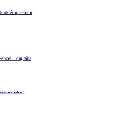
udunk érni, semmi
ncel – digitális
egészség kulcsa?