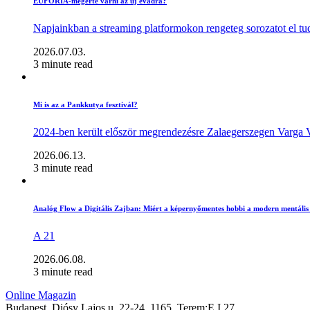
EUFÓRIA-megérte várni az új évadra?
Napjainkban a streaming platformokon rengeteg sorozatot el t
2026.07.03.
3 minute read
Mi is az a Pankkutya fesztivál?
2024-ben került először megrendezésre Zalaegerszegen Varga Ve
2026.06.13.
3 minute read
Analóg Flow a Digitális Zajban: Miért a képernyőmentes hobbi a modern mentális 
A 21
2026.06.08.
3 minute read
Online Magazin
Budapest, Diósy Lajos u. 22-24, 1165, Terem:E I 27