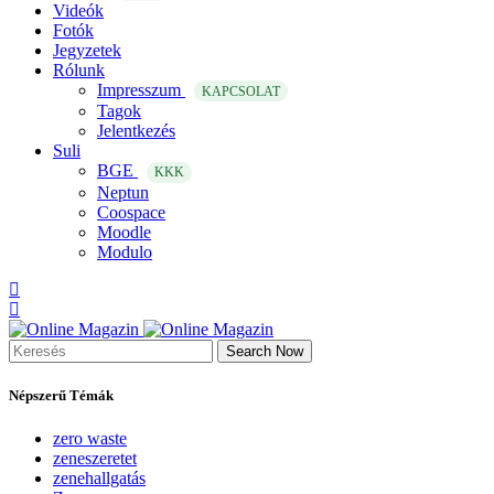
Videók
Fotók
Jegyzetek
Rólunk
Impresszum
KAPCSOLAT
Tagok
Jelentkezés
Suli
BGE
KKK
Neptun
Coospace
Moodle
Modulo
Search Now
Népszerű Témák
zero waste
zeneszeretet
zenehallgatás