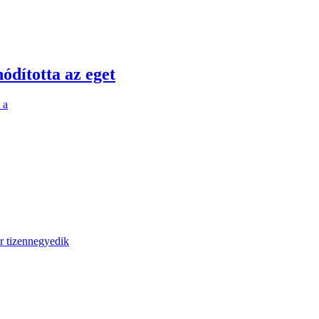
ódította az eget
 a
r tizennegyedik