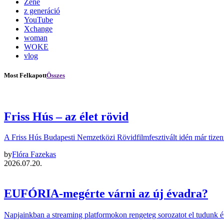
Zene
z generáció
YouTube
Xchange
woman
WOKE
vlog
Most Felkapott
Összes
Friss Hús – az élet rövid
A Friss Hús Budapesti Nemzetközi Rövidfilmfesztivált idén már tize
by
Flóra Fazekas
2026.07.20.
EUFÓRIA-megérte várni az új évadra?
Napjainkban a streaming platformokon rengeteg sorozatot el tudunk é