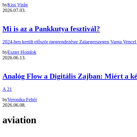
by
Kiss Virág
2026.07.03.
Mi is az a Pankkutya fesztivál?
2024-ben került először megrendezésre Zalaegerszegen Varga Vencel –
by
Eszter Homlok
2026.06.13.
Analóg Flow a Digitális Zajban: Miért a 
A 21
by
Veronika Fehér
2026.06.08.
aviation