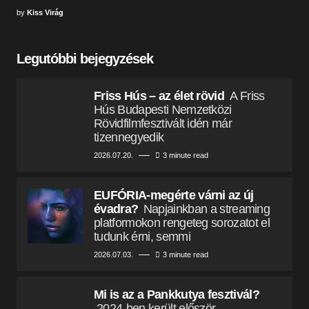
by
Kiss Virág
Legutóbbi bejegyzések
Friss Hús – az élet rövid
A Friss
Hús Budapesti Nemzetközi
Rövidfilmfesztivált idén már
tizennegyedik
2026.07.20.
3 minute read
EUFÓRIA-megérte várni az új
évadra?
Napjainkban a streaming
platformokon rengeteg sorozatot el
tudunk érni, semmi
2026.07.03.
3 minute read
Mi is az a Pankkutya fesztivál?
2024-ben került először