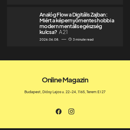
Analóg Flow a Digitális Zajban:
Miért a képernyőmentes hobbi a
modern mentális egészség
kulcsa?
A 21
2026.06.08.
3 minute read
Online Magazin
Budapest, Diósy Lajos u. 22-24, 1165, Terem:E I 27