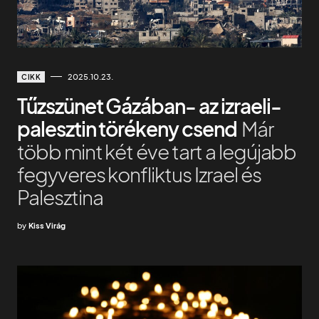
2025.10.23.
CIKK
Tűzszünet Gázában- az izraeli-
palesztin törékeny csend
Már
több mint két éve tart a legújabb
fegyveres konfliktus Izrael és
Palesztina
by
Kiss Virág