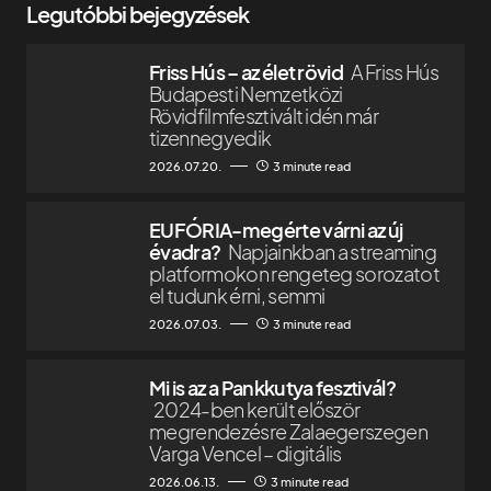
Legutóbbi bejegyzések
Friss Hús – az élet rövid
A Friss Hús
Budapesti Nemzetközi
Rövidfilmfesztivált idén már
tizennegyedik
2026.07.20.
3 minute read
EUFÓRIA-megérte várni az új
évadra?
Napjainkban a streaming
platformokon rengeteg sorozatot
el tudunk érni, semmi
2026.07.03.
3 minute read
Mi is az a Pankkutya fesztivál?
2024-ben került először
megrendezésre Zalaegerszegen
Varga Vencel – digitális
2026.06.13.
3 minute read