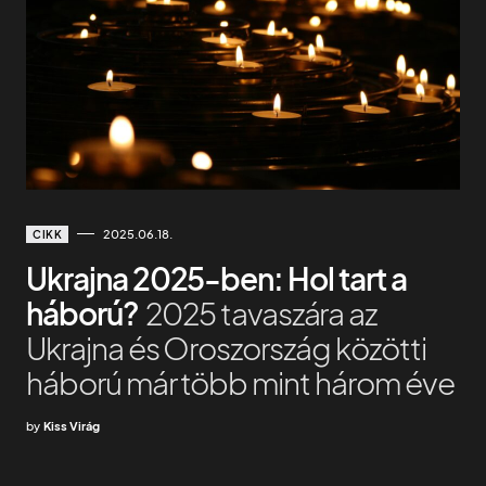
2025.06.18.
CIKK
Ukrajna 2025-ben: Hol tart a
háború?
2025 tavaszára az
Ukrajna és Oroszország közötti
háború már több mint három éve
by
Kiss Virág