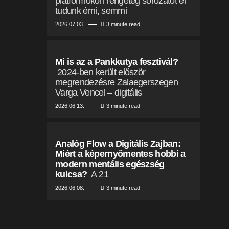
platformokon rengeteg sorozatot el
tudunk érni, semmi
2026.07.03.
3 minute read
Mi is az a Pankkutya fesztivál?
2024-ben került először
megrendezésre Zalaegerszegen
Varga Vencel – digitális
2026.06.13.
3 minute read
Analóg Flow a Digitális Zajban:
Miért a képernyőmentes hobbi a
modern mentális egészség
kulcsa?
A 21
2026.06.08.
3 minute read