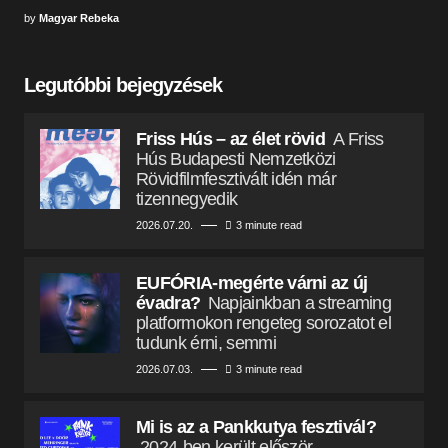
by
Magyar Rebeka
Legutóbbi bejegyzések
Friss Hús – az élet rövid
A Friss
Hús Budapesti Nemzetközi
Rövidfilmfesztivált idén már
tizennegyedik
2026.07.20.
3 minute read
EUFÓRIA-megérte várni az új
évadra?
Napjainkban a streaming
platformokon rengeteg sorozatot el
tudunk érni, semmi
2026.07.03.
3 minute read
Mi is az a Pankkutya fesztivál?
2024-ben került először