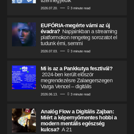
tizennegyedik
2026.07.20.
3 minute read
EUFÓRIA-megérte várni az új
évadra?
Napjainkban a streaming
platformokon rengeteg sorozatot el
tudunk érni, semmi
2026.07.03.
3 minute read
Mi is az a Pankkutya fesztivál?
2024-ben került először
megrendezésre Zalaegerszegen
Varga Vencel – digitális
2026.06.13.
3 minute read
Analóg Flow a Digitális Zajban:
Miért a képernyőmentes hobbi a
modern mentális egészség
kulcsa?
A 21