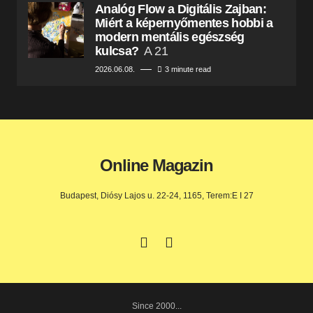
Analóg Flow a Digitális Zajban:
Miért a képernyőmentes hobbi a
modern mentális egészség
kulcsa?
A 21
2026.06.08.
3 minute read
Online Magazin
Budapest, Diósy Lajos u. 22-24, 1165, Terem:E I 27
Since 2000...