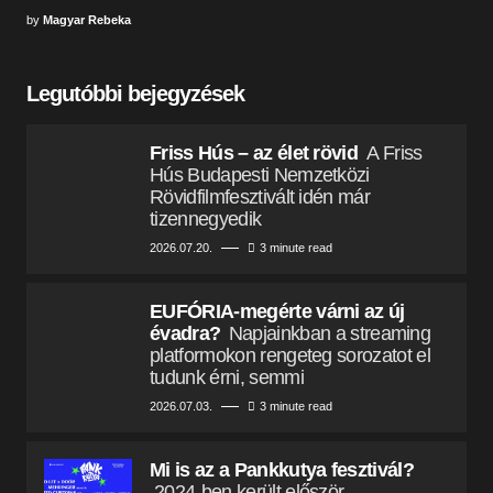
by
Magyar Rebeka
Legutóbbi bejegyzések
Friss Hús – az élet rövid
A Friss
Hús Budapesti Nemzetközi
Rövidfilmfesztivált idén már
tizennegyedik
2026.07.20.
3 minute read
EUFÓRIA-megérte várni az új
évadra?
Napjainkban a streaming
platformokon rengeteg sorozatot el
tudunk érni, semmi
2026.07.03.
3 minute read
Mi is az a Pankkutya fesztivál?
2024-ben került először