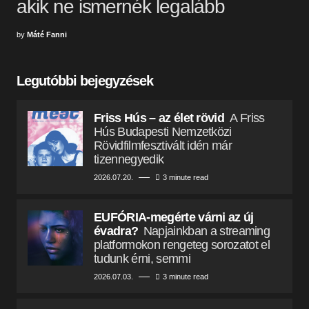
akik ne ismernék legalább
by
Máté Fanni
Legutóbbi bejegyzések
Friss Hús – az élet rövid
A Friss
Hús Budapesti Nemzetközi
Rövidfilmfesztivált idén már
tizennegyedik
2026.07.20.
3 minute read
EUFÓRIA-megérte várni az új
évadra?
Napjainkban a streaming
platformokon rengeteg sorozatot el
tudunk érni, semmi
2026.07.03.
3 minute read