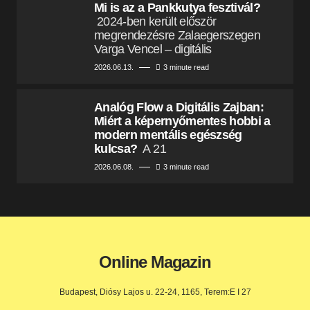
Mi is az a Pankkutya fesztivál?
2024-ben került először
megrendezésre Zalaegerszegen
Varga Vencel – digitális
2026.06.13.
3 minute read
Analóg Flow a Digitális Zajban:
Miért a képernyőmentes hobbi a
modern mentális egészség
kulcsa?
A 21
2026.06.08.
3 minute read
Online Magazin
Budapest, Diósy Lajos u. 22-24, 1165, Terem:E I 27