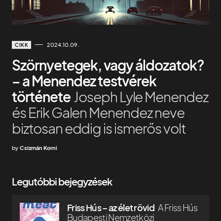
2024.10.09.
CIKK
Szörnyetegek, vagy áldozatok?
– a Menendez testvérek
története
Joseph Lyle Menendez
és Erik Galen Menendez neve
biztosan eddig is ismerős volt
by
Csizmán Korni
Legutóbbi bejegyzések
Friss Hús – az élet rövid
A Friss Hús
Budapesti Nemzetközi