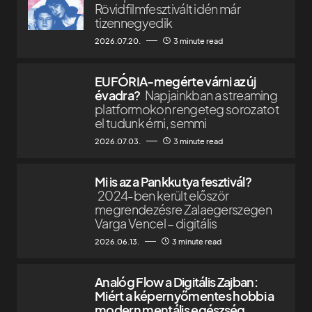
Rövidfilmfesztivált idén már
tizennegyedik
2026.07.20.
3 minute read
EUFÓRIA-megérte várni az új
évadra?
Napjainkban a streaming
platformokon rengeteg sorozatot
el tudunk érni, semmi
2026.07.03.
3 minute read
Mi is az a Pankkutya fesztivál?
2024-ben került először
megrendezésre Zalaegerszegen
Varga Vencel – digitális
2026.06.13.
3 minute read
Analóg Flow a Digitális Zajban:
Miért a képernyőmentes hobbi a
modern mentális egészség