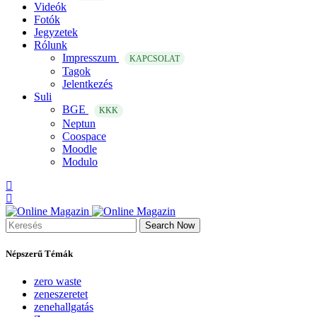
Videók
Fotók
Jegyzetek
Rólunk
Impresszum
KAPCSOLAT
Tagok
Jelentkezés
Suli
BGE
KKK
Neptun
Coospace
Moodle
Modulo
Search Now
Népszerű Témák
zero waste
zeneszeretet
zenehallgatás