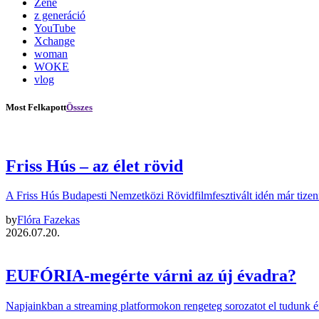
Zene
z generáció
YouTube
Xchange
woman
WOKE
vlog
Most Felkapott
Összes
Friss Hús – az élet rövid
A Friss Hús Budapesti Nemzetközi Rövidfilmfesztivált idén már tize
by
Flóra Fazekas
2026.07.20.
EUFÓRIA-megérte várni az új évadra?
Napjainkban a streaming platformokon rengeteg sorozatot el tudunk é