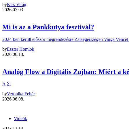
by
Kiss Virág
2026.07.03.
Mi is az a Pankkutya fesztivál?
2024-ben került először megrendezésre Zalaegerszegen Varga Vencel –
by
Eszter Homlok
2026.06.13.
Analóg Flow a Digitális Zajban: Miért a 
A 21
by
Veronika Fehér
2026.06.08.
Videók
2022.12.14.