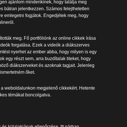
en ajánlom mindenkinek, hogy találja meg
s bátran jelentkezzen. Számos felejthetetlen
re emlegetni fogjátok. Engedjétek meg, hogy
lineról.
ották meg. Fő portfóliónk az online cikkek írása
ideók forgatása. Ezek a videók a diákszerves
intést nyerhet az ember abba, hogy milyen is egy
k egy részt sem, arra buzdítalak titeket, hogy
böző diákszerveket és azoknak tagjait. Jelenleg
ismertetném őket.
lős a weboldalunkon megjelenő cikkekért. Hetente
dekes témákat boncolgatva.
 és külalakjának ellenőrzése. Itt párban