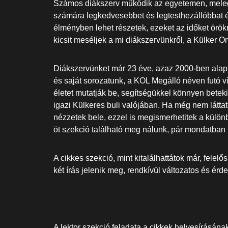
Számos diákszerv működik az egyetemen, meleg
számára legkedvesebbet és legtesthezállóbbat é
élményben lehet részetek, ezeket az időket örök
kicsit meséljek a mi diákszervünkről, a Külker On
Diákszervünket már 23 éve, azaz 2000-ben alapít
és saját sorozatunk, a KOL Megálló néven futó v
életet mutatják be, segítségükkel könnyen betek
igazi Külkeres buli valójában. Ha még nem láttato
nézzetek bele, ezzel is megismerhetitek a külön
öt szekció található meg nálunk, pár mondatban 
A cikkes szekció, mint kitalálhattátok már, fele
két írás jelenik meg, rendkívül változatos és ér
A lektor szekció feladata a cikkek helyesírásának