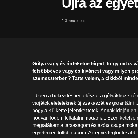
Újra az egy
3 minute read
Gólya vagy és érdekelne téged, hogy mit is v
felsőbbéves vagy és kíváncsi vagy milyen p
szemeszterben? Tarts velem, a cikkből minden
Ebben a bekezdésben először a gólyákhoz szóln
várjátok életeteknek új szakaszát és garantálni
hogy a Külkerre jelentkeztetek. Annak idején én
hogyan fogom feltalálni magamat. Ezen kételyeim a
megtaláltam a társaságom és azóta csupa móka é
egyetemen töltött napom. Az egyik legfontosabb