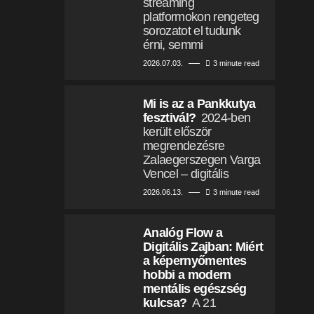
streaming
platformokon rengeteg
sorozatot el tudunk
érni, semmi
2026.07.03.
3 minute read
Mi is az a Pankkutya
fesztivál?
2024-ben
került először
megrendezésre
Zalaegerszegen Varga
Vencel – digitális
2026.06.13.
3 minute read
Analóg Flow a
Digitális Zajban: Miért
a képernyőmentes
hobbi a modern
mentális egészség
kulcsa?
A 21