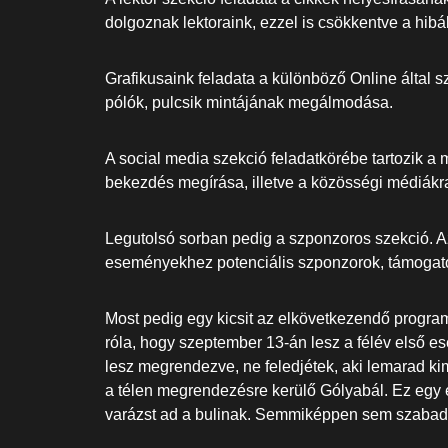
dolgoznak lektoraink, ezzel is csökkentve a hibá
Grafikusaink feladata a különböző Online által 
pólók, pulcsik mintájának megálmodása.
A social media szekció feladatkörébe tartozik a 
bekezdés megírása, illetve a közösségi médiákr
Legutolsó sorban pedig a szponzoros szekció. A
eseményekhez potenciális szponzorok, támogat
Most pedig egy kicsit az elkövetkezendő progra
róla, hogy szeptember 13-án lesz a félév első e
lesz megrendezve, ne feledjétek, aki lemarad k
a télen megrendezésre kerülő Gólyabál. Ez egy
varázst ad a bulinak. Semmiképpen sem szabad 