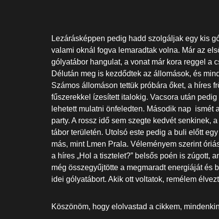
Lezárásképpen pedig hadd szolgáljak egy kis gó
valami oknál fogva lemaradtak volna. Már az els
gólyatábor hangulat, a vonat már kora reggel a cs
Délután meg is kezdődtek az állomások, és minde
Számos állomáson tettük próbára őket, a híres f
fűszerekkel ízesített italokig. Vacsora után pedi
lehetett mulatni önfeledten. Második nap ismét 
party. A rossz idő sem szegte kedvét senkinek, a
tábor területén. Utolsó este pedig a buli előtt egy
más, mint Lmen Prala. Véleményem szerint óriási
a híres „Hol a tisztelet?” belsős poén is zúgott
még összegyűjtötte a megmaradt energiáját és bu
idei gólyatábort. Akik ott voltatok, remélem élvez
Köszönöm, hogy elolvastad a cikkem, mindenkine