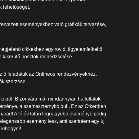
k lehetőségét.
szervezett eseményekhez való grafikák tervezése,
megjelenő cikkekhez egy rövid, figyelemfelkeltő
a kikerülő posztok menedzselése.
z ő feladatuk az Onlineos rendezvényekhez,
ók szerzése.
mokról. Bizonyára már mindannyian hallottatok
seménye, a szemeszternyitó buli. Ez az Ötkertben
imarad! A félév talán legnagyobb eseménye pedig
 elegánsabb esemény lesz, ami szerintem egy új
kihagyni!