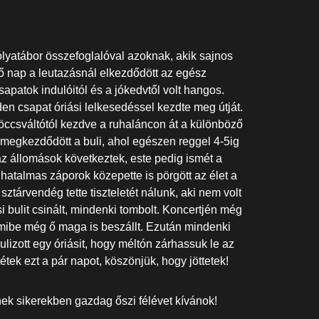
lyatábor összefoglalóval azoknak, akik sajnos
ő nap a leutazásnál elkezdődött az egész
apatok indulóitól és a jókedvtől volt hangos.
n csapat óriási lelkesedéssel kezdte meg útját.
röccsváltótól kezdve a ruhaláncon át a különböző
g megkezdődött a buli, ahol egészen reggel 4-5ig
az állomások következtek, este pedig ismét a
 hatalmas záporok közepette is pörgött az élet a
 sztárvendég tette tiszteletét nálunk, aki nem volt
 bulit csinált, mindenki tombolt. Koncertjén még
, amibe még ő maga is beszállt. Ezután mindenki
lizott egy óriásit, hogy méltón zárhassuk le az
tétek ezt a pár napot, köszönjük, hogy jöttetek!
k sikerekben gazdag őszi félévet kívánok!