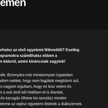
etemen
árhatsz az első egyetemi félévedtől? Esetleg
rogramokra számíthatsz ebben a
 kiderül, amire kíváncsiak vagytok!
ék. Bizonyára már mindannyian izgatottan
 tudom nektek, hogy nem fogjátok megbánni azt,
 is nagyon izgultam, hogy mi lesz velem és
 suli első két hetében el is illantak,
s kacagás (illetve kis tanulás) minden
 eleme az egész egyetemi életnek a diákszervek.