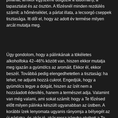
tapasztalat és az ösztön. A főzésnél minden rezdülés
számít: a hőmérséklet, a párlat illata, a lecsorgó cseppek
tisztasága. Itt dől el, hogy az adott év termése milyen
arcát mutatja meg.
Úgy gondolom, hogy a pálinkának a tökéletes
alkoholfoka 42–46% között van, hiszen ekkor mutatja
meg igazán a gyümölcs az aromáit. Ekkor él, ekkor
beszél. Továbbá pedig elengedhetetlen a tisztaság: ha
lehet, ne adjunk hozzá cukrot. Engedjük, hogy a
gyümölcs tegye a dolgát, hiszen az ízét nem a
hozzáadott édesítés, hanem a természet adja. Valamint
van még valami, ami sokat számít: hogy a Te főzésed
előtt milyen pálinka készült ugyanabban az üstben. A
korábbi ízek lenyomata ugyanis rányomja a bélyegét az
új párlatra, és akár jó, akár rossz irányba elviheti a Te