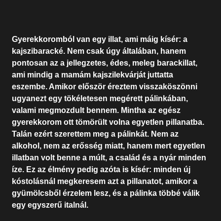
Gyerekkoromból van egy illat, ami máig kísér: a
kajszibaracké. Nem csak úgy általában, hanem
pontosan az a jellegzetes, édes, meleg barackillat,
ami mindig a mamám kajszilekvárját juttatta
eszembe. Amikor először éreztem visszaköszönni
ugyanezt egy tökéletesen megérett pálinkában,
valami megmozdult bennem. Mintha az egész
gyerekkorom ott tömörült volna egyetlen pillanatba.
Talán ezért szerettem meg a pálinkát. Nem az
alkohol, nem az erősség miatt, hanem mert egyetlen
illatban volt benne a múlt, a család és a nyár minden
íze. Ez az élmény pedig azóta is kísér: minden új
kóstolásnál megkeresem azt a pillanatot, amikor a
gyümölcsből érzelem lesz, és a pálinka többé válik
egy egyszerű italnál.