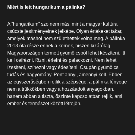
Miért is lett hungarikum a pálinka?
A “hungarikum” szó nem más, mint a magyar kultúra
csúcsteljesítményeinek jelképe. Olyan értékeket takar,
amelyek máshol nem születhettek volna meg. A pálinka
2013 óta része ennek a körnek, hiszen kizárólag
Magyarországon termett gyümölcsből lehet készíteni. Itt
kell cefrézni, főzni, érlelni és palackozni. Nem lehet
ízesíteni, színezni vagy édesíteni. Csupán gyümölcs,
tudás és hagyomány. Pont annyi, amennyi kell. Ebben
az egyszerűségben rejlik a szépsége: a pálinka lényege
nem a trükkökben vagy a hozzáadott anyagokban,
hanem abban a tiszta, őszinte kapcsolatban rejlik, ami
ember és természet között létrejön.