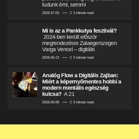
tudunk érni, semmi
2026.07.03.
3 minute read
Mi is az a Pankkutya fesztivál?
2024-ben került először
megrendezésre Zalaegerszegen
Varga Vencel – digitális
2026.06.13.
3 minute read
Analóg Flow a Digitális Zajban:
Miért a képernyőmentes hobbi a
modern mentális egészség
kulcsa?
A 21
2026.06.08.
3 minute read