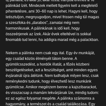
pálinkád ízét. Mindezek mellett figyelni kell a megfelelő
pihentetésre, ami 30–60 nap is lehet. Hagyni kell, hogy
letisztuljon, megnyugodjon, mivel frissen még túl magas
a szeszfoka és „darabos”, zamatai még nem
harmonikusak. A pálinkának is idő kell, hogy
összeérjenek az ízek. Akár évek elteltével is sokkal
finomabb tud lenni, ha addigra marad még a palackban.
Nekem a pálinka nem csak egy ital. Egy év munkáját,
egy család közös élményét látom benne. A
gyümölcsszedést, a hordók illatát, a főzés közbeni
beszélgetéseket, azt a feszültséget, amit minden egyes
évjáratnál újra átélünk. Nem tudhatjuk milyen lesz, csak
reménykedni tudunk, hogy élvezhető lesz munkánk
gyümölcse. Amikor megérzem benne a kajszibarackot,
és visszacsap a mamám lekvárjának íze, mindig tudom:
ez az egész folyamat megérte. A pálinka számomra a
hagyomány, a természet és a család találkozása. Egy