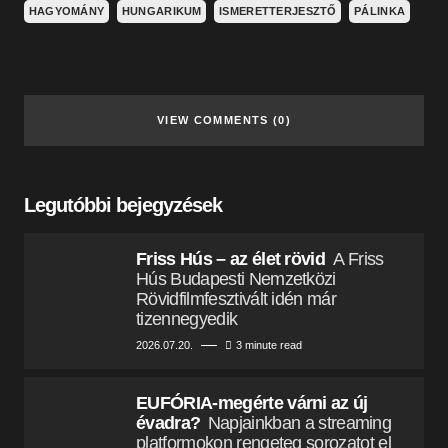
HAGYOMÁNY
HUNGARIKUM
ISMERETTERJESZTŐ
PÁLINKA
VIEW COMMENTS (0)
Legutóbbi bejegyzések
Friss Hús – az élet rövid
A Friss
Hús Budapesti Nemzetközi
Rövidfilmfesztivált idén már
tizennegyedik
2026.07.20.
3 minute read
EUFÓRIA-megérte várni az új
évadra?
Napjainkban a streaming
platformokon rengeteg sorozatot el