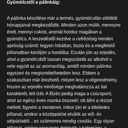
Gyümölcstől a pálinkáig:
A pálinka készítése már a termés, gyümölcsfán eltöltött
hónapjaival megkezdődik. Minden azon múlik, mennyire
érett, mennyi cukrot, aromát hordoz magában a
gyümölcs. A leszedéstől kezdve a cefrézésig minden
apróság számít: legyen hibátlan, tiszta és a megfelelő
pillanatban kerüljön a hordóba. Ezután jön az erjedés,
ahol a gyümölcsből lassan megszületik az alkohol s
vele együtt az az aromavilág, amitől minden pálinka
egyszeri és megismételhetetlen lesz. Ebben a
szakaszban már érezhető, milyen lesz a végeredmény,
hiszen az erjedés minősége meghatározza az ital
karakterét, telt ízét. A főzés pedig maga a csúcspont,
ahol az egész éves munka összeér: ott állni a rézüst
mellett, figyelni a mesterrel, mikor jön el a tökéletes
pillanat, amikor a középpárlat elválik az elő- és
utópárlattól…ez számomra mindig csodás. Egy olyan
pillanat, amikor egyszerre dolgozik a tudomány, a