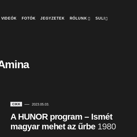
VIDEÓK
FOTÓK
JEGYZETEK
RÓLUNK
SULI
 Amina
CIKK
2023.05.03.
A HUNOR program – Ismét
magyar mehet az űrbe
1980