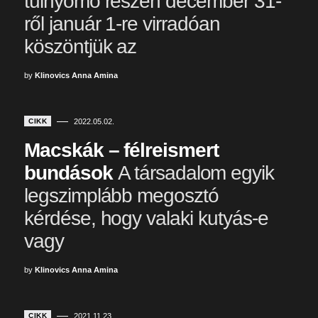
túlnyomó részén december 31-
ről január 1-re virradóan
köszöntjük az
by
Klinovics Anna Amina
CIKK
2022.05.02.
Macskák – félreismert
bundások
A társadalom egyik
legszimplább megosztó
kérdése, hogy valaki kutyás-e
vagy
by
Klinovics Anna Amina
CIKK
2021.11.23.