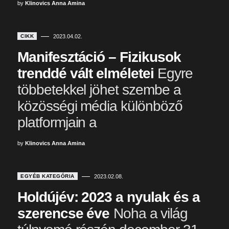
by
Klinovics Anna Amina
CIKK
2023.04.02.
Manifesztáció – Fizikusok
trenddé vált elméletei
Egyre
többetekkel jöhet szembe a
közösségi média különböző
platformjain a
by
Klinovics Anna Amina
EGYÉB KATEGÓRIA
2023.02.08.
Holdújév: 2023 a nyulak és a
szerencse éve
Noha a világ