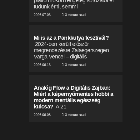
platformokon rengeteg sorozatot el
tudunk érni, semmi
2026.07.03.
3 minute read
Mi is az a Pankkutya fesztivál?
2024-ben került először
megrendezésre Zalaegerszegen
Varga Vencel – digitális
2026.06.13.
3 minute read
Analóg Flow a Digitális Zajban:
Miért a képernyőmentes hobbi a
modern mentális egészség
kulcsa?
A 21
2026.06.08.
3 minute read