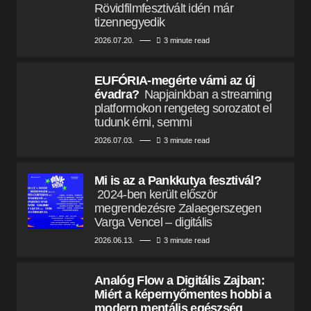
Rövidfilmfesztivált idén már
tizennegyedik
2026.07.20.
3 minute read
EUFÓRIA-megérte várni az új
évadra?
Napjainkban a streaming
platformokon rengeteg sorozatot el
tudunk érni, semmi
2026.07.03.
3 minute read
Mi is az a Pankkutya fesztivál?
2024-ben került először
megrendezésre Zalaegerszegen
Varga Vencel – digitális
2026.06.13.
3 minute read
Analóg Flow a Digitális Zajban:
Miért a képernyőmentes hobbi a
modern mentális egészség