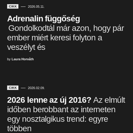
CIKK
2026.05.11.
Adrenalin függőség
Gondolkodtál már azon, hogy pár
ember miért keresi folyton a
veszélyt és
by
Laura Horváth
CIKK
2026.02.09.
2026 lenne az új 2016?
Az elmúlt
időben berobbant az interneten
egy nosztalgikus trend: egyre
többen