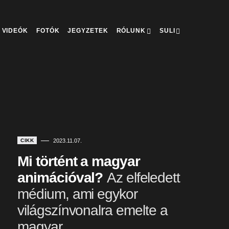
VIDEÓK
FOTÓK
JEGYZETEK
RÓLUNK
SULI
CIKK
2023.11.07.
Mi történt a magyar
animációval?
Az elfeledett
médium, ami egykor
világszínvonalra emelte a
magyar