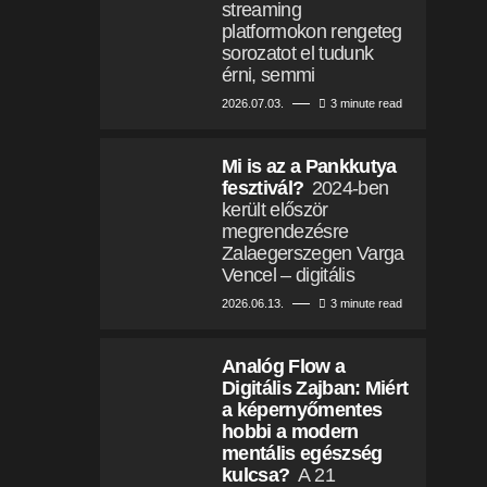
streaming
platformokon rengeteg
sorozatot el tudunk
érni, semmi
2026.07.03.
3 minute read
Mi is az a Pankkutya
fesztivál?
2024-ben
került először
megrendezésre
Zalaegerszegen Varga
Vencel – digitális
2026.06.13.
3 minute read
Analóg Flow a
Digitális Zajban: Miért
a képernyőmentes
hobbi a modern
mentális egészség
kulcsa?
A 21