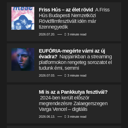
Friss Hús – az élet rövid
A Friss
Hús Budapesti Nemzetközi
Rövidfilmfesztivált idén már
tizennegyedik
2026.07.20.
3 minute read
EUFÓRIA-megérte várni az új
évadra?
Napjainkban a streaming
platformokon rengeteg sorozatot el
tudunk érni, semmi
2026.07.03.
3 minute read
Mi is az a Pankkutya fesztivál?
2024-ben került először
megrendezésre Zalaegerszegen
Varga Vencel – digitális
2026.06.13.
3 minute read