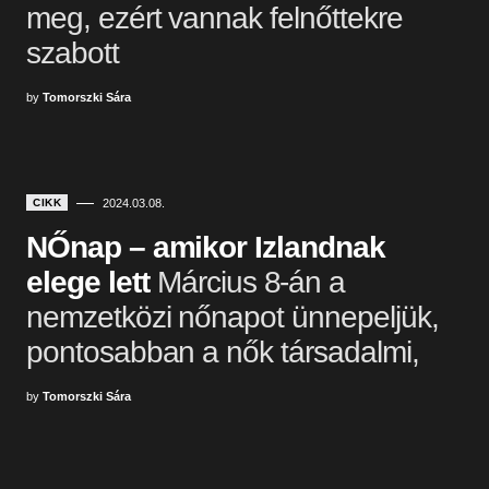
meg, ezért vannak felnőttekre
szabott
by
Tomorszki Sára
CIKK
2024.03.08.
NŐnap – amikor Izlandnak
elege lett
Március 8-án a
nemzetközi nőnapot ünnepeljük,
pontosabban a nők társadalmi,
by
Tomorszki Sára