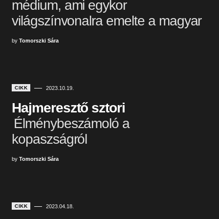
médium, ami egykor
világszínvonalra emelte a magyar
by
Tomorszki Sára
CIKK
2023.10.19.
Hajmeresztő sztori
Élménybeszámoló a
kopaszságról
by
Tomorszki Sára
CIKK
2023.04.18.