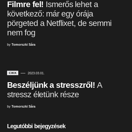
Filmre fel!
Ismerős lehet a
következő: már egy órája
pörgeted a Netflixet, de semmi
nem fog
by
Tomorszki Sára
CIKK
2023.03.01.
Beszéljünk a stresszről!
A
stressz életünk része
by
Tomorszki Sára
Legutóbbi bejegyzések