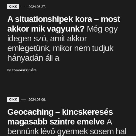
CIKK
2024.05.27.
A situationshipek kora – most
akkor mik vagyunk?
Még egy
idegen szó, amit akkor
emlegetünk, mikor nem tudjuk
hányadán áll a
by
Tomorszki Sára
CIKK
2024.05.06.
Geocaching – kincskeresés
magasabb szintre emelve
A
bennünk lévő gyermek sosem hal