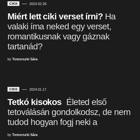
CIKK
2024.02.28.
Miért lett ciki verset írni?
Ha
valaki írna neked egy verset,
romantikusnak vagy gáznak
tartanád?
by
Tomorszki Sára
CIKK
2024.01.17.
Tetkó kisokos
Életed első
tetoválásán gondolkodsz, de nem
tudod hogyan fogj neki a
by
Tomorszki Sára