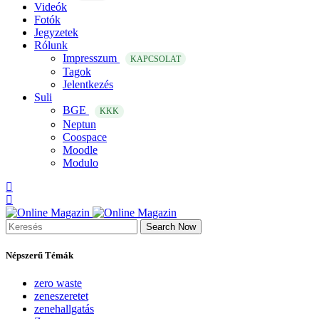
Videók
Fotók
Jegyzetek
Rólunk
Impresszum
KAPCSOLAT
Tagok
Jelentkezés
Suli
BGE
KKK
Neptun
Coospace
Moodle
Modulo
Search Now
Népszerű Témák
zero waste
zeneszeretet
zenehallgatás