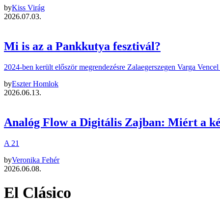
by
Kiss Virág
2026.07.03.
Mi is az a Pankkutya fesztivál?
2024-ben került először megrendezésre Zalaegerszegen Varga Vencel –
by
Eszter Homlok
2026.06.13.
Analóg Flow a Digitális Zajban: Miért a 
A 21
by
Veronika Fehér
2026.06.08.
El Clásico