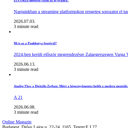
EUFÓRIA-megérte várni az új évadra?
Napjainkban a streaming platformokon rengeteg sorozatot el t
2026.07.03.
3 minute read
Mi is az a Pankkutya fesztivál?
2024-ben került először megrendezésre Zalaegerszegen Varga Ve
2026.06.13.
3 minute read
Analóg Flow a Digitális Zajban: Miért a képernyőmentes hobbi a modern mentális 
A 21
2026.06.08.
3 minute read
Online Magazin
Budapest, Diósy Lajos u. 22-24, 1165, Terem:E I 27