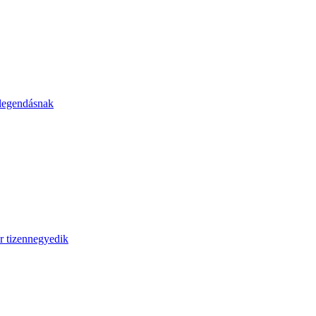
 legendásnak
r tizennegyedik