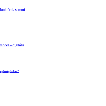
udunk érni, semmi
ncel – digitális
egészség kulcsa?