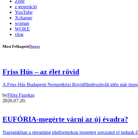
Zene
z generáció
YouTube
Xchange
woman
WOKE
vlog
Most Felkapott
Összes
Friss Hús – az élet rövid
A Friss Hús Budapesti Nemzetközi Rövidfilmfesztivált idén már tize
by
Flóra Fazekas
2026.07.20.
EUFÓRIA-megérte várni az új évadra?
Napjainkban a streaming platformokon rengeteg sorozatot el tudunk é