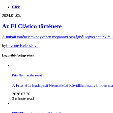
Cikk
2024.01.05.
Az El Clásico története
A futball történelemkönyvében megannyi országból jegyezhetünk fel
by
Levente Kelecsényi
Legutóbbi bejegyzések
Friss Hús – az élet rövid
A Friss Hús Budapesti Nemzetközi Rövidfilmfesztivált idén má
2026.07.20.
3 minute read