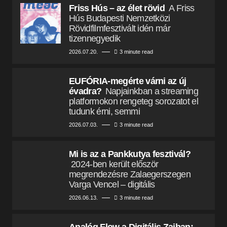
Friss Hús – az élet rövid
A Friss
Hús Budapesti Nemzetközi
Rövidfilmfesztivált idén már
tizennegyedik
2026.07.20.
3 minute read
EUFÓRIA-megérte várni az új
évadra?
Napjainkban a streaming
platformokon rengeteg sorozatot el
tudunk érni, semmi
2026.07.03.
3 minute read
Mi is az a Pankkutya fesztivál?
2024-ben került először
megrendezésre Zalaegerszegen
Varga Vencel – digitális
2026.06.13.
3 minute read