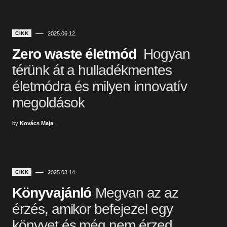
CIKK
2025.06.12.
Zero waste életmód
Hogyan
térünk át a hulladékmentes
életmódra és milyen innovatív
megoldások
by
Kovács Maja
CIKK
2025.03.14.
Könyvajánló
Megvan az az
érzés, amikor befejezel egy
könyvet és még nem érzed