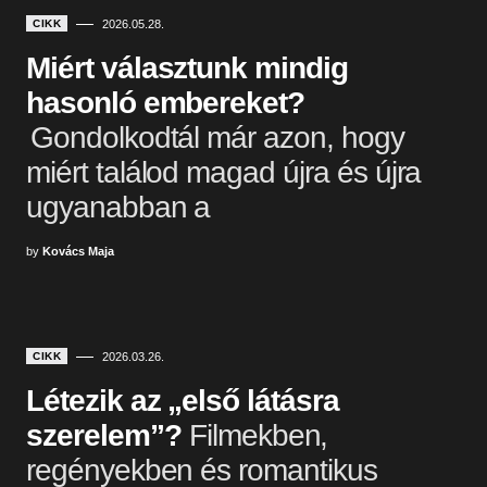
CIKK
2026.05.28.
Miért választunk mindig
hasonló embereket?
Gondolkodtál már azon, hogy
miért találod magad újra és újra
ugyanabban a
by
Kovács Maja
CIKK
2026.03.26.
Létezik az „első látásra
szerelem”?
Filmekben,
regényekben és romantikus