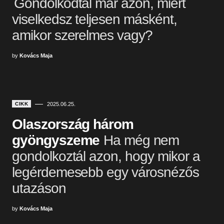
Gondolkodtál már azon, miért
viselkedsz teljesen másként,
amikor szerelmes vagy?
by
Kovács Maja
CIKK
2025.06.25.
Olaszország három
gyöngyszeme
Ha még nem
gondolkoztál azon, hogy mikor a
legérdemesebb egy városnézős
utazáson
by
Kovács Maja