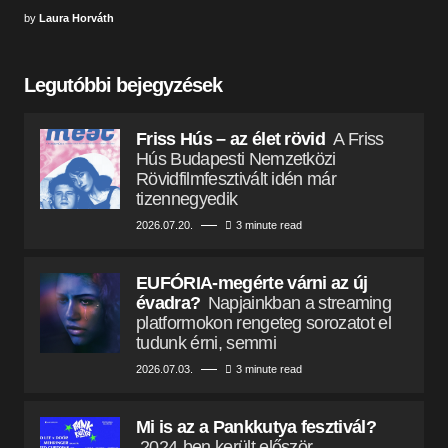
by
Laura Horváth
Legutóbbi bejegyzések
Friss Hús – az élet rövid
A Friss
Hús Budapesti Nemzetközi
Rövidfilmfesztivált idén már
tizennegyedik
2026.07.20.
3 minute read
EUFÓRIA-megérte várni az új
évadra?
Napjainkban a streaming
platformokon rengeteg sorozatot el
tudunk érni, semmi
2026.07.03.
3 minute read
Mi is az a Pankkutya fesztivál?
2024-ben került először