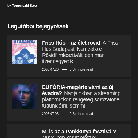
by
Tomorszki Sára
Legutóbbi bejegyzések
Friss Hús – az élet rövid
A Friss
Hús Budapesti Nemzetközi
Rövidfilmfesztivált idén már
tizennegyedik
2026.07.20.
3 minute read
EUFÓRIA-megérte várni az új
évadra?
Napjainkban a streaming
platformokon rengeteg sorozatot el
tudunk érni, semmi
2026.07.03.
3 minute read
Mi is az a Pankkutya fesztivál?
2024-ben került először