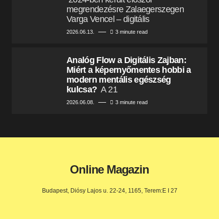
megrendezésre Zalaegerszegen
Varga Vencel – digitális
2026.06.13.
3 minute read
Analóg Flow a Digitális Zajban:
Miért a képernyőmentes hobbi a
modern mentális egészség
kulcsa?
A 21
2026.06.08.
3 minute read
Online Magazin
Budapest, Diósy Lajos u. 22-24, 1165, Terem:E I 27