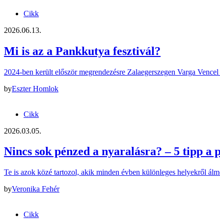
Cikk
2026.06.13.
Mi is az a Pankkutya fesztivál?
2024-ben került először megrendezésre Zalaegerszegen Varga Vencel –
by
Eszter Homlok
Cikk
2026.03.05.
Nincs sok pénzed a nyaralásra? – 5 tipp a
Te is azok közé tartozol, akik minden évben különleges helyekről ál
by
Veronika Fehér
Cikk