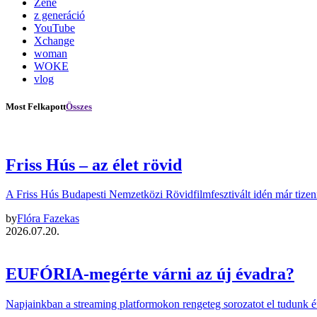
Zene
z generáció
YouTube
Xchange
woman
WOKE
vlog
Most Felkapott
Összes
Friss Hús – az élet rövid
A Friss Hús Budapesti Nemzetközi Rövidfilmfesztivált idén már tize
by
Flóra Fazekas
2026.07.20.
EUFÓRIA-megérte várni az új évadra?
Napjainkban a streaming platformokon rengeteg sorozatot el tudunk é