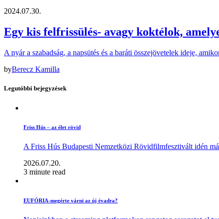
2024.07.30.
Egy kis felfrissülés- avagy koktélok, amely
A nyár a szabadság, a napsütés és a baráti összejövetelek ideje, amik
by
Berecz Kamilla
Legutóbbi bejegyzések
Friss Hús – az élet rövid
A Friss Hús Budapesti Nemzetközi Rövidfilmfesztivált idén má
2026.07.20.
3 minute read
EUFÓRIA-megérte várni az új évadra?