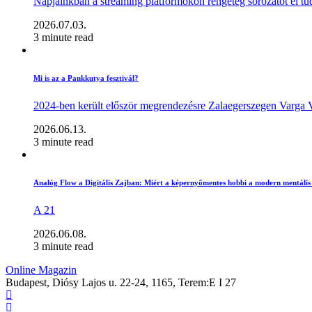
Napjainkban a streaming platformokon rengeteg sorozatot el t
2026.07.03.
3 minute read
Mi is az a Pankkutya fesztivál?
2024-ben került először megrendezésre Zalaegerszegen Varga Ve
2026.06.13.
3 minute read
Analóg Flow a Digitális Zajban: Miért a képernyőmentes hobbi a modern mentális 
A 21
2026.06.08.
3 minute read
Online Magazin
Budapest, Diósy Lajos u. 22-24, 1165, Terem:E I 27