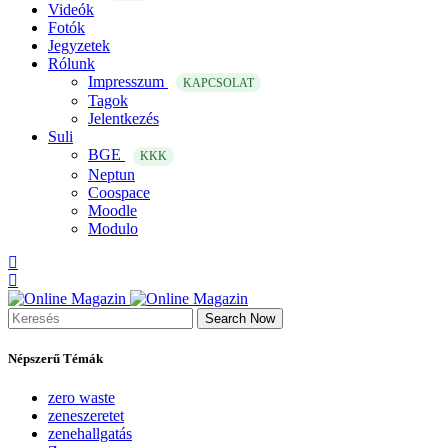
Videók
Fotók
Jegyzetek
Rólunk
Impresszum
KAPCSOLAT
Tagok
Jelentkezés
Suli
BGE
KKK
Neptun
Coospace
Moodle
Modulo
Search Now
Népszerű Témák
zero waste
zeneszeretet
zenehallgatás