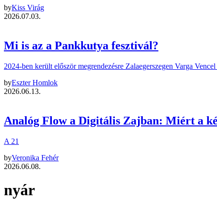
by
Kiss Virág
2026.07.03.
Mi is az a Pankkutya fesztivál?
2024-ben került először megrendezésre Zalaegerszegen Varga Vencel –
by
Eszter Homlok
2026.06.13.
Analóg Flow a Digitális Zajban: Miért a 
A 21
by
Veronika Fehér
2026.06.08.
nyár