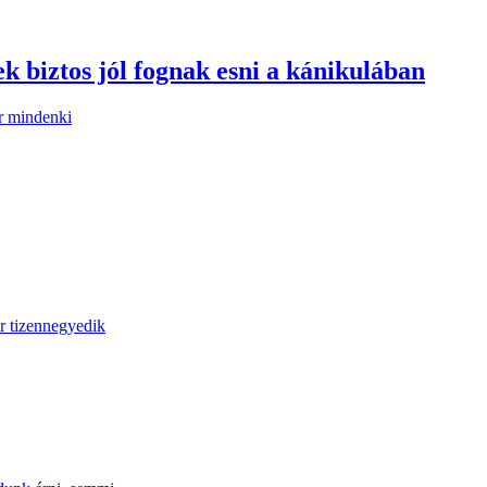
ek biztos jól fognak esni a kánikulában
or mindenki
r tizennegyedik