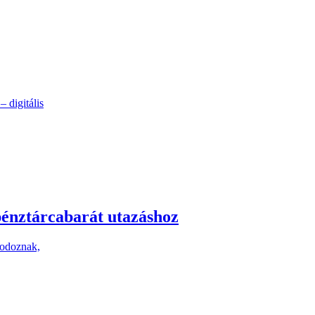
 digitális
 pénztárcabarát utazáshoz
modoznak,