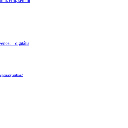
udunk érni, semmi
ncel – digitális
egészség kulcsa?