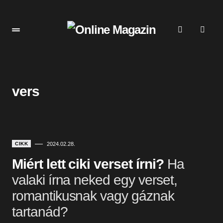
vers
CIKK
2024.02.28.
Miért lett ciki verset írni?
Ha
valaki írna neked egy verset,
romantikusnak vagy gáznak
tartanád?