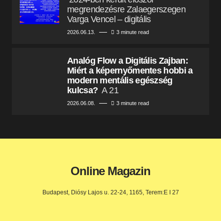
megrendezésre Zalaegerszegen
Varga Vencel – digitális
2026.06.13.
3 minute read
Analóg Flow a Digitális Zajban:
Miért a képernyőmentes hobbi a
modern mentális egészség
kulcsa?
A 21
2026.06.08.
3 minute read
Online Magazin
Budapest, Diósy Lajos u. 22-24, 1165, Terem:E I 27