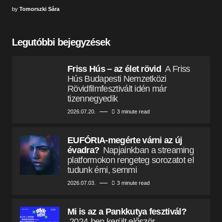
by
Tomorszki Sára
Legutóbbi bejegyzések
Friss Hús – az élet rövid
A Friss
Hús Budapesti Nemzetközi
Rövidfilmfesztivált idén már
tizennegyedik
2026.07.20.
3 minute read
EUFÓRIA-megérte várni az új
évadra?
Napjainkban a streaming
platformokon rengeteg sorozatot el
tudunk érni, semmi
2026.07.03.
3 minute read
Mi is az a Pankkutya fesztivál?
2024-ben került először