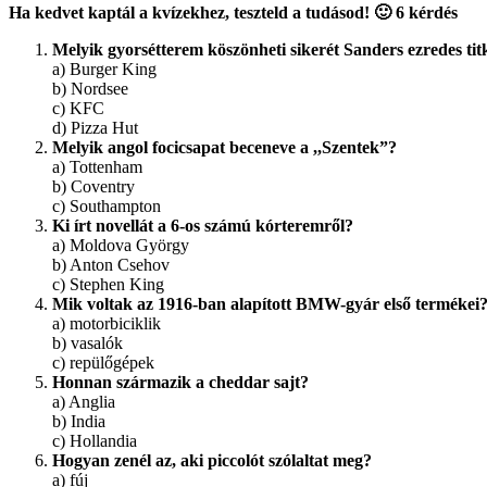
Ha kedvet kaptál a kvízekhez, teszteld a tudásod! 🙂 6 kérdés
Melyik gyorsétterem köszönheti sikerét Sanders ezredes tit
a) Burger King
b) Nordsee
c) KFC
d) Pizza Hut
Melyik angol focicsapat beceneve a ,,Szentek”?
a) Tottenham
b) Coventry
c) Southampton
Ki írt novellát a 6-os számú kórteremről?
a) Moldova György
b) Anton Csehov
c) Stephen King
Mik voltak az 1916-ban alapított BMW-gyár első termékei
a) motorbiciklik
b) vasalók
c) repülőgépek
Honnan származik a cheddar sajt?
a) Anglia
b) India
c) Hollandia
Hogyan zenél az, aki piccolót szólaltat meg?
a) fúj