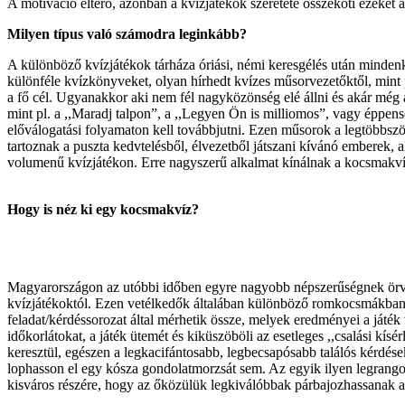
A motiváció eltérő, azonban a kvízjátékok szeretete összeköti ezeket 
Milyen típus való számodra leginkább?
A különböző kvízjátékok tárháza óriási, némi keresgélés után mindenki
különféle kvízkönyveket, olyan hírhedt kvízes műsorvezetőktől, mint p
a fő cél. Ugyanakkor aki nem fél nagyközönség elé állni és akár még a
mint pl. a ,,Maradj talpon”, a ,,Legyen Ön is milliomos”, vagy éppens
előválogatási folyamaton kell továbbjutni. Ezen műsorok a legtöbbs
tartoznak a puszta kedvtelésből, élvezetből játszani kívánó emberek
volumenű kvízjátékon. Erre nagyszerű alkalmat kínálnak a kocsmakv
Hogy is néz ki egy kocsmakvíz?
Magyarországon az utóbbi időben egyre nagyobb népszerűségnek örve
kvízjátékoktól. Ezen vetélkedők általában különböző romkocsmákban, 
feladat/kérdéssorozat által mérhetik össze, melyek eredményei a játék
időkorlátokat, a játék ütemét és kiküszöböli az esetleges ,,csalási kísé
keresztül, egészen a legkacifántosabb, legbecsapósabb találós kérdés
lophasson el egy kósza gondolatmorzsát sem. Az egyik ilyen legrangosa
kisváros részére, hogy az őközülük legkiválóbbak párbajozhassanak 