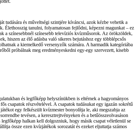
öttét.
t tudására és műveltségi szintjére kíváncsi, azok kézbe vehetik a
k. Élethosszig tanulni, folyamatosan fejlődni, képezni magunkat – ez
anak a színesebbnél színesebb televíziós kvízműsorok. Az örökzöldek,
nek, hiszen az élő adásba való sikeres bejutáshoz egy többlépcsős
csolhatnak a kiemelkedő versenyzők számára. A harmadik kategóriába
s erőből próbálnak meg eredményeskedni egy-egy szervezett, kisebb
ulatukban és legfőképp helyszínükben is eltérnek a hagyományos
ős csapatok részvételével. A csapatok tudásukat egy igazán sokrétű
átékot egy felkészült kvízmester bonyolítja le, aki megszabja az
, a sorrendbe tevésen, a keresztrejtvényeken és a betűösszeolvasáson
 legfőképp halkan kell dolgozniuk, hogy másik csapat véletlenül se
ítja össze ezen kvízjátékok sorozatát és ezeket eljuttatja számos