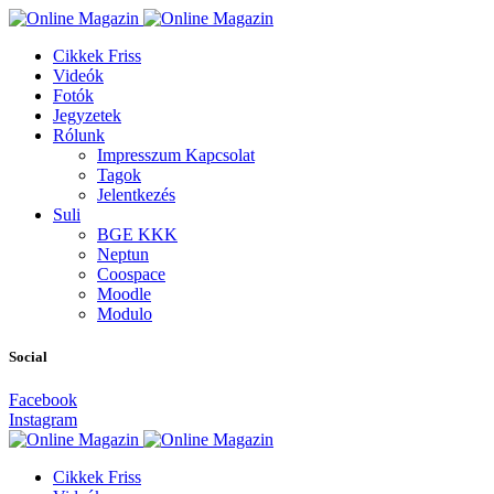
Cikkek
Friss
Videók
Fotók
Jegyzetek
Rólunk
Impresszum
Kapcsolat
Tagok
Jelentkezés
Suli
BGE
KKK
Neptun
Coospace
Moodle
Modulo
Social
Facebook
Instagram
Cikkek
Friss