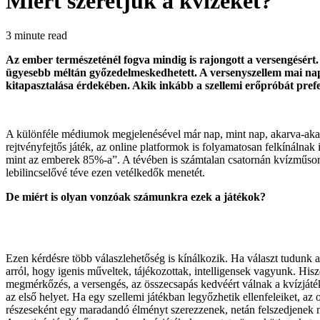
Miért szeretjük a kvízeket?
3 minute read
Az ember természeténél fogva mindig is rajongott a versengésért.
ügyesebb méltán győzedelmeskedhetett. A versenyszellem mai napig 
kitapasztalása érdekében. Akik inkább a szellemi erőpróbát prefe
A különféle médiumok megjelenésével már nap, mint nap, akarva-akara
rejtvényfejtős játék, az online platformok is folyamatosan felkínálna
mint az emberek 85%-a”. A tévében is számtalan csatornán kvízműsoro
lebilincselővé téve ezen vetélkedők menetét.
De miért is olyan vonzóak számunkra ezek a játékok?
Ezen kérdésre több válaszlehetőség is kínálkozik. Ha választ tudunk
arról, hogy igenis műveltek, tájékozottak, intelligensek vagyunk. His
megmérkőzés, a versengés, az összecsapás kedvéért válnak a kvízját
az első helyet. Ha egy szellemi játékban legyőzhetik ellenfeleiket, 
részeseként egy maradandó élményt szerezzenek, netán felszedjenek né