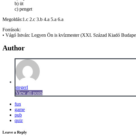
b) üt
c) penget
Megoldás:1.c 2.c 3.b 4.a 5.a 6.a
Források:
• Vágó István: Legyen Ön is kvízmester (XXI. Század Kiadó Budapes
Author
stegerl
View all posts
fun
game
pub
quiz
Leave a Reply