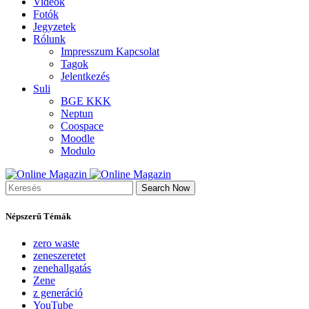
Videók
Fotók
Jegyzetek
Rólunk
Impresszum
Kapcsolat
Tagok
Jelentkezés
Suli
BGE
KKK
Neptun
Coospace
Moodle
Modulo
Search Now
Népszerű Témák
zero waste
zeneszeretet
zenehallgatás
Zene
z generáció
YouTube