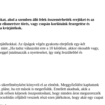
at, ahol a szemben álló felek összemérhették erejüket és az
 elismerésre törés, vagy csupán korlátaink feszegetése és
a kvízjátékok.
játékokkal. Az újságok végén gyakorta elrejtőzik egy-két
, mint ,,Ha tudsz válaszolni erre a 10 kérdésre, akkor okosabb vagy,
ggel jutalmazzák a nyerteseket, így még feszültebbé és
ntős sikerélményként könyveli el az elménk. Meggyőződést kaphatunk
 pláne, ha ezt mások is megerősítik. Emellett akadnak, akik a
akik erősen képesek összpontosítani, hogy minden áron megszerezzék
pcsolódás céljából vesznek részt ezen játékokon, hogy akár egy csapat