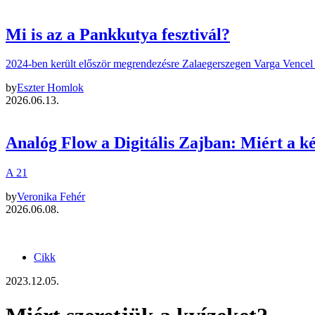
Mi is az a Pankkutya fesztivál?
2024-ben került először megrendezésre Zalaegerszegen Varga Vencel –
by
Eszter Homlok
2026.06.13.
Analóg Flow a Digitális Zajban: Miért a 
A 21
by
Veronika Fehér
2026.06.08.
Cikk
2023.12.05.