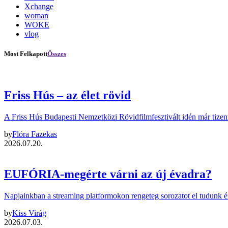
Xchange
woman
WOKE
vlog
Most Felkapott
Összes
Friss Hús – az élet rövid
A Friss Hús Budapesti Nemzetközi Rövidfilmfesztivált idén már tize
by
Flóra Fazekas
2026.07.20.
EUFÓRIA-megérte várni az új évadra?
Napjainkban a streaming platformokon rengeteg sorozatot el tudunk é
by
Kiss Virág
2026.07.03.