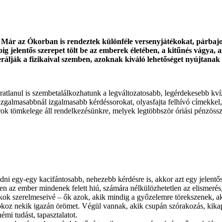
 Már az Ókorban is rendeztek különféle versenyjátékokat, párbajok
jelentős szerepet tölt be az emberek életében, a kitűnés vágya, az
rálják a fizikaival szemben, azoknak kiváló lehetőséget nyújtanak 
tlanul is szembetalálkozhatunk a legváltozatosabb, legérdekesebb kvíz
k izgalmasabbnál izgalmasabb kérdéssorokat, olyasfajta felhívó címekkel
k tömkelege áll rendelkezésünkre, melyek legtöbbször óriási pénzössze
 adni egy-egy kacifántosabb, nehezebb kérdésre is, akkor azt egy jele
zen az ember mindenek felett hiú, számára nélkülözhetetlen az elismerés,
ékok szerelmeseivé – ők azok, akik mindig a győzelemre törekszenek, 
az okoz nekik igazán örömet. Végül vannak, akik csupán szórakozás, kika
mi tudást, tapasztalatot.