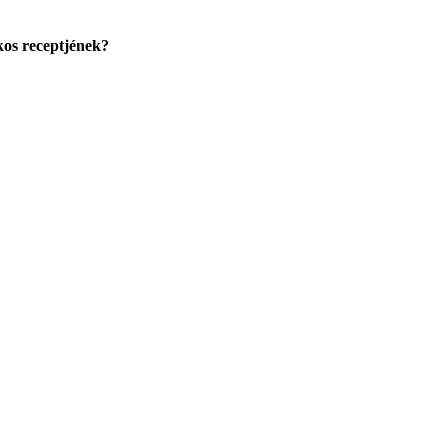
kos receptjének?
?