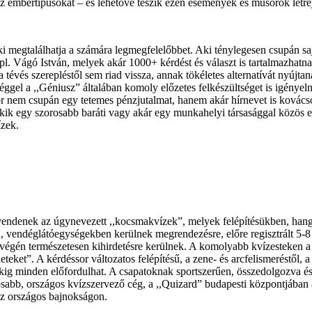
az embertípusokat – és lehetővé teszik ezen események és műsorok létrej
 megtalálhatja a számára legmegfelelőbbet. Aki ténylegesen csupán sajá
l. Vágó István, melyek akár 1000+ kérdést és választ is tartalmazhatna
 tévés szerepléstől sem riad vissza, annak tökéletes alternatívát nyújt
éggel a ,,Géniusz” általában komoly előzetes felkészültséget is igényel
zör nem csupán egy tetemes pénzjutalmat, hanem akár hírnevet is ková
, akik egy szorosabb baráti vagy akár egy munkahelyi társasággal közö
ízek.
ndenek az úgynevezett ,,kocsmakvízek”, melyek felépítésükben, hang
vendéglátóegységekben kerülnek megrendezésre, előre regisztrált 5-8 f
 végén természetesen kihirdetésre kerülnek. A komolyabb kvízesteken a j
rleteket”. A kérdéssor változatos felépítésű, a zene- és arcfelismeréstől
ekig minden előfordulhat. A csapatoknak sportszerűen, összedolgozva és
bb, országos kvízszervező cég, a ,,Quizard” budapesti központjában áll
az országos bajnokságon.